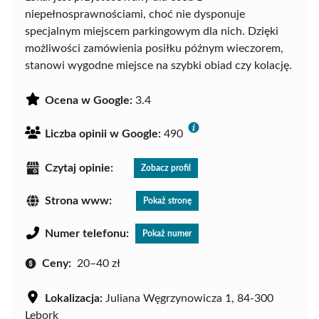
niepełnosprawnościami, choć nie dysponuje
specjalnym miejscem parkingowym dla nich. Dzięki
możliwości zamówienia posiłku późnym wieczorem,
stanowi wygodne miejsce na szybki obiad czy kolację.
Ocena w Google:
3.4
Liczba opinii w Google:
490
Czytaj opinie:
Zobacz profil
Strona www:
Pokaż stronę
Numer telefonu:
Pokaż numer
Ceny:
20–40 zł
Lokalizacja:
Juliana Węgrzynowicza 1, 84-300
Lębork