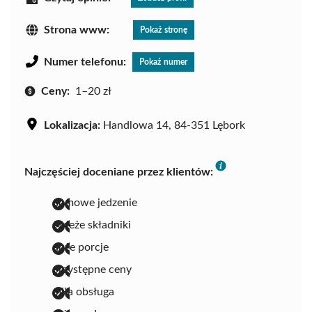
Strona www:
Pokaż stronę
Numer telefonu:
Pokaż numer
Ceny:
1–20 zł
Lokalizacja:
Handlowa 14, 84-351 Lębork
Najczęściej doceniane przez klientów:
domowe jedzenie
świeże składniki
duże porcje
przystępne ceny
miła obsługa