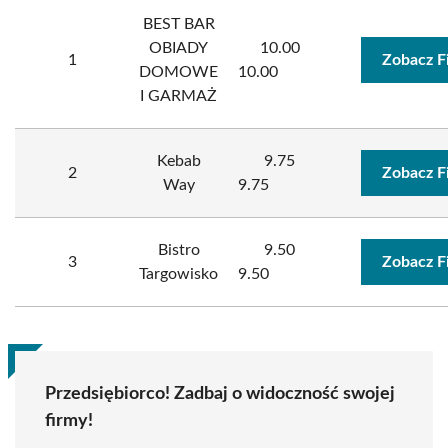
BEST BAR
OBIADY
10.00
1
Zobacz F
DOMOWE
10.00
I GARMAŻ
Kebab
9.75
2
Zobacz F
Way
9.75
Bistro
9.50
3
Zobacz F
Targowisko
9.50
Przedsiębiorco! Zadbaj o widoczność swojej
firmy!