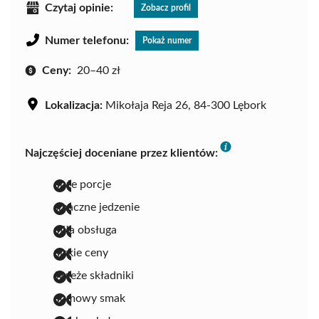
Czytaj opinie:
Zobacz profil
Numer telefonu:
Pokaż numer
Ceny:
20–40 zł
Lokalizacja:
Mikołaja Reja 26, 84-300 Lębork
Najczęściej doceniane przez klientów:
duże porcje
smaczne jedzenie
miła obsługa
niskie ceny
świeże składniki
domowy smak