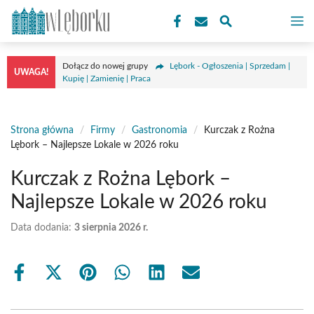
Przejdź
M
do
treści
Dołącz do nowej grupy
Lębork - Ogłoszenia | Sprzedam |
UWAGA!
Kupię | Zamienię | Praca
Strona główna
/
Firmy
/
Gastronomia
/
Kurczak z Rożna
Lębork – Najlepsze Lokale w 2026 roku
Kurczak z Rożna Lębork –
Najlepsze Lokale w 2026 roku
Data dodania:
3 sierpnia 2026 r.
Share
Share
Share
Share
Share
Share
on
on
on
on
on
on
Facebook
X
Pinterest
WhatsApp
LinkedIn
Email
(Twitter)