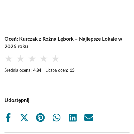
Oceń: Kurczak z Rożna Lębork – Najlepsze Lokale w
2026 roku
★
★
★
★
★
Średnia ocena:
4.84
Liczba ocen:
15
Udostępnij
Share
Share
Share
Share
Share
Share
on
on
on
on
on
on
Facebook
X
Pinterest
WhatsApp
LinkedIn
Email
(Twitter)