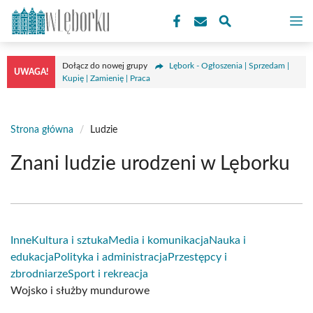
Przejdź
M
do
treści
Dołącz do nowej grupy
Lębork - Ogłoszenia | Sprzedam |
UWAGA!
Kupię | Zamienię | Praca
Strona główna
/
Ludzie
Znani ludzie urodzeni w Lęborku
Inne
Kultura i sztuka
Media i komunikacja
Nauka i
edukacja
Polityka i administracja
Przestępcy i
zbrodniarze
Sport i rekreacja
Wojsko i służby mundurowe