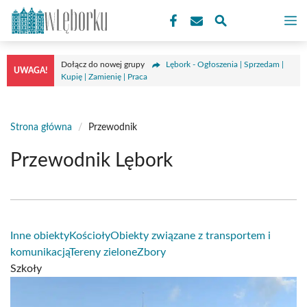
Przejdź
M
do
treści
Dołącz do nowej grupy
Lębork - Ogłoszenia | Sprzedam |
UWAGA!
Kupię | Zamienię | Praca
Strona główna
/
Przewodnik
Przewodnik Lębork
Inne obiekty
Kościoły
Obiekty związane z transportem i
komunikacją
Tereny zielone
Zbory
Szkoły