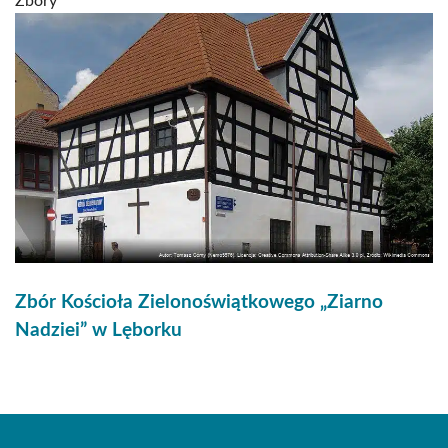
Zbory
Zbór Kościoła Zielonoświątkowego „Ziarno
Nadziei” w Lęborku