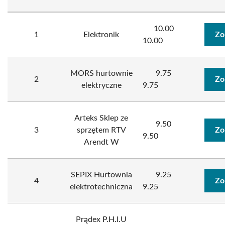
10.00
1
Elektronik
Zo
10.00
MORS hurtownie
9.75
2
Zo
elektryczne
9.75
Arteks Sklep ze
9.50
3
sprzętem RTV
Zo
9.50
Arendt W
SEPIX Hurtownia
9.25
4
Zo
elektrotechniczna
9.25
Prądex P.H.I.U