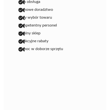
miła obsługa
fachowe doradztwo
duży wybór towaru
kompetentny personel
lokalny sklep
atrakcyjne rabaty
pomoc w doborze sprzętu