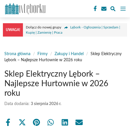
Przejdź
M
do
treści
Dołącz do nowej grupy
Lębork - Ogłoszenia | Sprzedam |
UWAGA!
Kupię | Zamienię | Praca
Strona główna
/
Firmy
/
Zakupy i Handel
/
Sklep Elektryczny
Lębork – Najlepsze Hurtownie w 2026 roku
Sklep Elektryczny Lębork –
Najlepsze Hurtownie w 2026
roku
Data dodania:
3 sierpnia 2026 r.
Share
Share
Share
Share
Share
Share
on
on
on
on
on
on