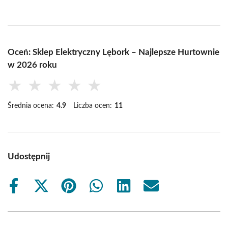
Oceń: Sklep Elektryczny Lębork – Najlepsze Hurtownie
w 2026 roku
★
★
★
★
★
Średnia ocena:
4.9
Liczba ocen:
11
Udostępnij
Share
Share
Share
Share
Share
Share
on
on
on
on
on
on
Facebook
X
Pinterest
WhatsApp
LinkedIn
Email
(Twitter)