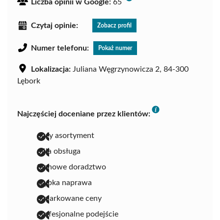
Liczba opinii w Google:
65
Czytaj opinie:
Zobacz profil
Numer telefonu:
Pokaż numer
Lokalizacja:
Juliana Węgrzynowicza 2, 84-300
Lębork
Najczęściej doceniane przez klientów:
duży asortyment
miła obsługa
fachowe doradztwo
szybka naprawa
umiarkowane ceny
profesjonalne podejście