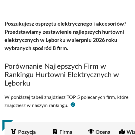
Facebook
X
Pinterest
WhatsApp
LinkedIn
Email
(Twitter)
Poszukujesz osprzętu elektrycznego i akcesoriów?
Przedstawiamy zestawienie najlepszych hurtowni
elektrycznych w Lęborku w sierpniu 2026 roku
wybranych spośród 8 firm.
Porównanie Najlepszych Firm w
Rankingu Hurtowni Elektrycznych w
Lęborku
W poniższej tabeli znajdziesz TOP 5 polecanych firm, które
znajdziesz w naszym rankingu.
Pozycja
Firma
Ocena
Wiz