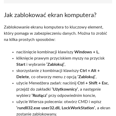
Jak zablokować ekran komputera?
Zablokowanie ekranu komputera to kluczowy element,
który pomaga w zabezpieczeniu danych. Można to zrobić
na kilka prostych sposobów:
naciśnięcie kombinacji klawiszy
Windows + L
,
kliknięcie prawym przyciskiem myszy na przycisk
Start
i wybranie
’Zablokuj’
,
skorzystanie z kombinacji klawiszy
Ctrl + Alt +
Delete
, co otworzy menu z opcją
’Zablokuj’
,
użycie Menedżera zadań: naciśnij
Ctrl + Shift + Esc
,
przejdź do zakładki
’Użytkownicy’
, a następnie
wybierz
’Rozłącz’
przy odpowiednim koncie,
użycie Wiersza polecenia: otwórz CMD i wpisz
’rundll32.exe user32.dll, LockWorkStation’
, a ekran
zostanie zablokowany.