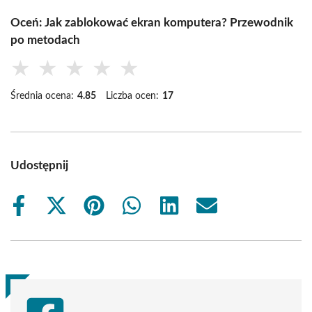
Oceń: Jak zablokować ekran komputera? Przewodnik
po metodach
★
★
★
★
★
Średnia ocena:
4.85
Liczba ocen:
17
Udostępnij
Share
Share
Share
Share
Share
Share
on
on
on
on
on
on
Facebook
X
Pinterest
WhatsApp
LinkedIn
Email
(Twitter)