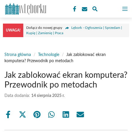
Przejdź
M
do
treści
Dołącz do nowej grupy
Lębork - Ogłoszenia | Sprzedam |
UWAGA!
Kupię | Zamienię | Praca
Strona główna
/
Technologie
/
Jak zablokować ekran
komputera? Przewodnik po metodach
Jak zablokować ekran komputera?
Przewodnik po metodach
Data dodania:
14 sierpnia 2025 r.
Share
Share
Share
Share
Share
Share
on
on
on
on
on
on
Facebook
X
Pinterest
WhatsApp
LinkedIn
Email
(Twitter)