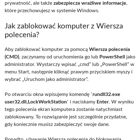
prywatność, ale także
zabezpiecza wrażliwe informacje
,
które przechowujesz w systemie Windows.
Jak zablokować komputer z Wiersza
polecenia?
Aby zablokować komputer za pomocą
Wiersza polecenia
(CMD)
, zaczynamy od uruchomienia go lub
PowerShell
jako
administrator. Wystarczy wpisać „cmd” lub „PowerShell” w
menu Start, następnie kliknąć prawym przyciskiem myszy i
wybrać „Uruchom jako administrator”.
Po otwarciu okna wpisujemy komendę
`rundll32.exe
user32.dll,LockWorkStation`
i naciskamy
Enter
. W wyniku
tego polecenia ekran komputera zostanie natychmiast
zablokowany. To rozwiązanie jest szczególnie przydatne,
gdy koniecznie musisz zabezpieczyć swoje dane.
Ponadto, używanie Wiersza polecenia do blokowania