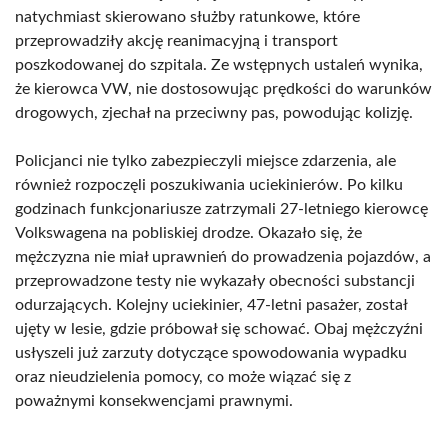
natychmiast skierowano służby ratunkowe, które
przeprowadziły akcję reanimacyjną i transport
poszkodowanej do szpitala. Ze wstępnych ustaleń wynika,
że kierowca VW, nie dostosowując prędkości do warunków
drogowych, zjechał na przeciwny pas, powodując kolizję.
Policjanci nie tylko zabezpieczyli miejsce zdarzenia, ale
również rozpoczęli poszukiwania uciekinierów. Po kilku
godzinach funkcjonariusze zatrzymali 27-letniego kierowcę
Volkswagena na pobliskiej drodze. Okazało się, że
mężczyzna nie miał uprawnień do prowadzenia pojazdów, a
przeprowadzone testy nie wykazały obecności substancji
odurzających. Kolejny uciekinier, 47-letni pasażer, został
ujęty w lesie, gdzie próbował się schować. Obaj mężczyźni
usłyszeli już zarzuty dotyczące spowodowania wypadku
oraz nieudzielenia pomocy, co może wiązać się z
poważnymi konsekwencjami prawnymi.