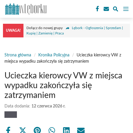
Przejdź
M
do
treści
Dołącz do nowej grupy
Lębork - Ogłoszenia | Sprzedam |
UWAGA!
Kupię | Zamienię | Praca
Strona główna
/
Kronika Policyjna
/
Ucieczka kierowcy VW z
miejsca wypadku zakończyła się zatrzymaniem
Ucieczka kierowcy VW z miejsca
wypadku zakończyła się
zatrzymaniem
Data dodania:
12 czerwca 2026 r.
Share
Share
Share
Share
Share
Share