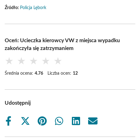
Źródło:
Policja Lębork
Oceń: Ucieczka kierowcy VW z miejsca wypadku
zakończyła się zatrzymaniem
★
★
★
★
★
Średnia ocena:
4.76
Liczba ocen:
12
Udostępnij
Share
Share
Share
Share
Share
Share
on
on
on
on
on
on
Facebook
X
Pinterest
WhatsApp
LinkedIn
Email
(Twitter)