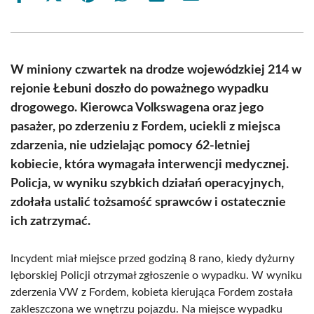
on
on
on
on
on
on
Facebook
X
Pinterest
WhatsApp
LinkedIn
Email
(Twitter)
W miniony czwartek na drodze wojewódzkiej 214 w
rejonie Łebuni doszło do poważnego wypadku
drogowego. Kierowca Volkswagena oraz jego
pasażer, po zderzeniu z Fordem, uciekli z miejsca
zdarzenia, nie udzielając pomocy 62-letniej
kobiecie, która wymagała interwencji medycznej.
Policja, w wyniku szybkich działań operacyjnych,
zdołała ustalić tożsamość sprawców i ostatecznie
ich zatrzymać.
Incydent miał miejsce przed godziną 8 rano, kiedy dyżurny
lęborskiej Policji otrzymał zgłoszenie o wypadku. W wyniku
zderzenia VW z Fordem, kobieta kierująca Fordem została
zakleszczona we wnętrzu pojazdu. Na miejsce wypadku