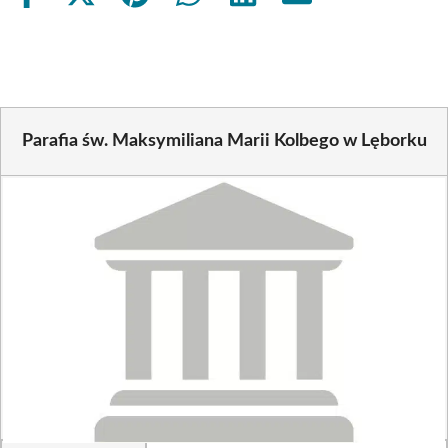
on
on
on
on
on
on
Facebook
X
Pinterest
WhatsApp
LinkedIn
Email
(Twitter)
Parafia św. Maksymiliana Marii Kolbego w Lęborku