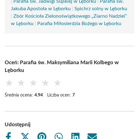
|
Parafia św. Jadwigi Śląskiej w Lęborku
|
Parafia św.
Jakuba Apostoła w Lęborku
|
Spichrz solny w Lęborku
|
Zbór Kościoła Zielonoświątkowego „Ziarno Nadziei”
w Lęborku
|
Parafia Miłosierdzia Bożego w Lęborku
Oceń: Parafia św. Maksymiliana Marii Kolbego w
Lęborku
★
★
★
★
★
Średnia ocena:
4.94
Liczba ocen:
7
Udostępnij
Share
Share
Share
Share
Share
Share