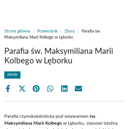
Strona główna
/
Przewodnik
/
Zbory
/
Parafia św.
Maksymiliana Marii Kolbego w Lęborku
Parafia św. Maksymiliana Marii
Kolbego w Lęborku
ZBORY
Share
Share
Share
Share
Share
Share
on
on
on
on
on
on
Facebook
X
Pinterest
WhatsApp
LinkedIn
Email
(Twitter)
Parafia rzymskokatolicka pod wezwaniem
św.
Maksymiliana Marii Kolbego
w Lęborku, stanowi istotny