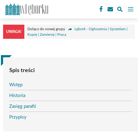
Przejdź
M
do
treści
Dołącz do nowej grupy
Lębork - Ogłoszenia | Sprzedam |
UWAGA!
Kupię | Zamienię | Praca
Spis treści
Wstęp
Historia
Zasięg parafii
Przypisy