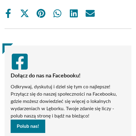
Share
Share
Share
Share
Share
Share
on
on
on
on
on
on
Facebook
X
Pinterest
WhatsApp
LinkedIn
Email
(Twitter)
Dołącz do nas na Facebooku!
Odkrywaj, dyskutuj i dziel się tym co najlepsze!
Przyłącz się do naszej społeczności na Facebooku,
gdzie możesz dowiedzieć się więcej o lokalnych
wydarzeniach w Lęborku. Twoje zdanie się liczy -
polub naszą stronę i bądź na bieżąco!
Polub nas!