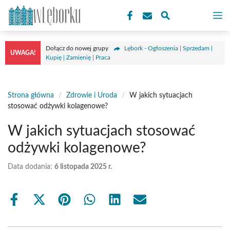
Przejdź
M
do
treści
Dołącz do nowej grupy
Lębork - Ogłoszenia | Sprzedam |
UWAGA!
Kupię | Zamienię | Praca
Strona główna
/
Zdrowie i Uroda
/
W jakich sytuacjach
stosować odżywki kolagenowe?
W jakich sytuacjach stosować
odżywki kolagenowe?
Data dodania:
6 listopada 2025 r.
Share
Share
Share
Share
Share
Share
on
on
on
on
on
on
Facebook
X
Pinterest
WhatsApp
LinkedIn
Email
(Twitter)