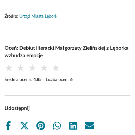
Źródło:
Urząd Miasta Lębork
Oceń: Debiut literacki Małgorzaty Zielińskiej z Lęborka
wzbudza emocje
★
★
★
★
★
Średnia ocena:
4.85
Liczba ocen:
6
Udostępnij
Share
Share
Share
Share
Share
Share
on
on
on
on
on
on