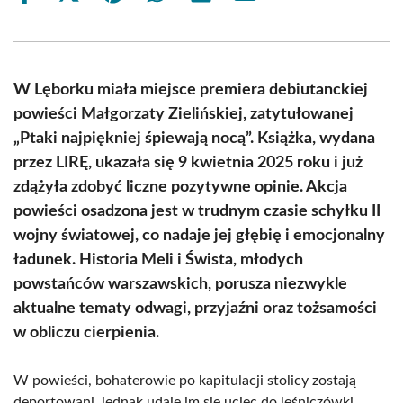
on
on
on
on
on
on
Facebook
X
Pinterest
WhatsApp
LinkedIn
Email
(Twitter)
W Lęborku miała miejsce premiera debiutanckiej
powieści Małgorzaty Zielińskiej, zatytułowanej
„Ptaki najpiękniej śpiewają nocą”. Książka, wydana
przez LIRĘ, ukazała się 9 kwietnia 2025 roku i już
zdążyła zdobyć liczne pozytywne opinie. Akcja
powieści osadzona jest w trudnym czasie schyłku II
wojny światowej, co nadaje jej głębię i emocjonalny
ładunek. Historia Meli i Śwista, młodych
powstańców warszawskich, porusza niezwykle
aktualne tematy odwagi, przyjaźni oraz tożsamości
w obliczu cierpienia.
W powieści, bohaterowie po kapitulacji stolicy zostają
deportowani, jednak udaje im się uciec do leśniczówki,