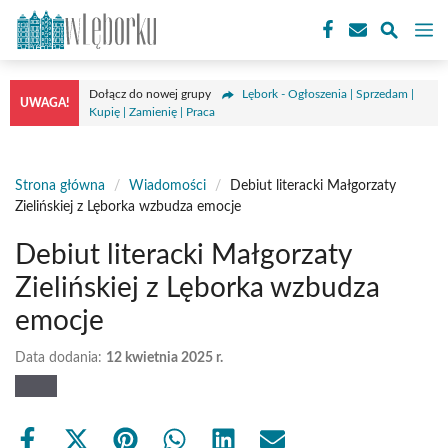
Przejdź
M
do
treści
Dołącz do nowej grupy
Lębork - Ogłoszenia | Sprzedam |
UWAGA!
Kupię | Zamienię | Praca
Strona główna
/
Wiadomości
/
Debiut literacki Małgorzaty
Zielińskiej z Lęborka wzbudza emocje
Debiut literacki Małgorzaty
Zielińskiej z Lęborka wzbudza
emocje
Data dodania:
12 kwietnia 2025 r.
Share
Share
Share
Share
Share
Share