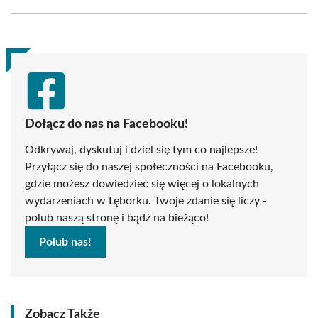
Facebook
X
Pinterest
WhatsApp
LinkedIn
Email
(Twitter)
Dołącz do nas na Facebooku!
Odkrywaj, dyskutuj i dziel się tym co najlepsze!
Przyłącz się do naszej społeczności na Facebooku,
gdzie możesz dowiedzieć się więcej o lokalnych
wydarzeniach w Lęborku. Twoje zdanie się liczy -
polub naszą stronę i bądź na bieżąco!
Polub nas!
Zobacz Także