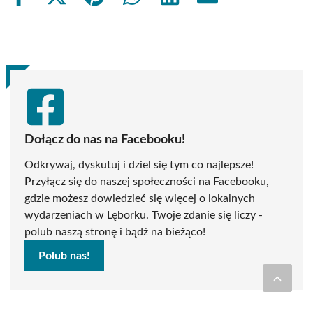
Share
Share
Share
Share
Share
Share
on
on
on
on
on
on
Facebook
X
Pinterest
WhatsApp
LinkedIn
Email
(Twitter)
Dołącz do nas na Facebooku!
Odkrywaj, dyskutuj i dziel się tym co najlepsze!
Przyłącz się do naszej społeczności na Facebooku,
gdzie możesz dowiedzieć się więcej o lokalnych
wydarzeniach w Lęborku. Twoje zdanie się liczy -
polub naszą stronę i bądź na bieżąco!
Polub nas!