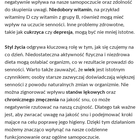
negatywnie wpływa na nasze samopoczucie oraz zdolność
do skupienia uwagi.
Niedobory witamin
, na przykład
witaminy D czy witamin z grupy B, również mogą mieć
wpływ na uczucie senności. Inne problemy zdrowotne,
takie jak
cukrzyca
czy
depresja
, mogą być nie mniej istotne.
Styl życia
odgrywa kluczową rolę w tym, jak się czujemy na
co dzień. Niedostateczna aktywność fizyczna i niezdrowa
dieta mogą osłabiać organizm, co w rezultacie prowadzi do
senności. Warto także zauważyć, że
wiek
jest istotnym
czynnikiem; osoby starsze zazwyczaj doświadczają większej
senności z powodu naturalnych zmian w organizmie. Nie
można zignorować wpływu
stanów lękowych
oraz
chronicznego zmęczenia
na jakość snu, co może
negatywnie rzutować na naszą czujność. Dlatego tak ważne
jest, aby zwracać uwagę na jakość snu i podejmować kroki
mające na celu poprawę jego higieny. Dzięki tym działaniom
możemy znacząco wpłynąć na nasze codzienne
funkcjonowanie oraz ogólne samopoczucie.