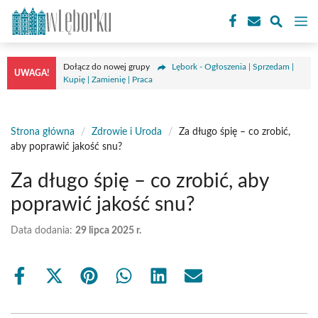
Przejdź
M
do
treści
Dołącz do nowej grupy
Lębork - Ogłoszenia | Sprzedam |
UWAGA!
Kupię | Zamienię | Praca
Strona główna
/
Zdrowie i Uroda
/
Za długo śpię – co zrobić,
aby poprawić jakość snu?
Za długo śpię – co zrobić, aby
poprawić jakość snu?
Data dodania:
29 lipca 2025 r.
Share
Share
Share
Share
Share
Share
on
on
on
on
on
on
Facebook
X
Pinterest
WhatsApp
LinkedIn
Email
(Twitter)