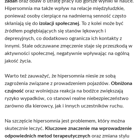
zadań
oraz obaw o utratę pracy lub gorsze wyniki w nauce.
Hipersomnia ma także wpływ na relacje międzyludzkie,
ponieważ osoby cierpiące na nadmierną senność często
skłaniają się do
izolacji społecznej
. To z kolei może być
źródłem pogłębiających się stanów lękowych i
depresyjnych, co dodatkowo ogranicza ich kontakty z
innymi. Stale odczuwane zmęczenie staje się przeszkodą w
aktywności społecznej, negatywnie wpływając na ogólną
jakość życia.
Warto też zauważyć, że hipersomnia niesie ze sobą
zagrożenia związane z prowadzeniem pojazdów.
Obniżona
czujność
oraz wolniejsza reakcja na bodźce zwiększają
ryzyko wypadków, co stanowi realne niebezpieczeństwo
zarówno dla kierowcy, jak i innych uczestników ruchu.
Na szczęście hipersomnia jest problemem, który można
skutecznie leczyć.
Kluczowe znaczenie ma wprowadzenie
odpowiednich metod terapeutycznych
oraz zmiana stylu