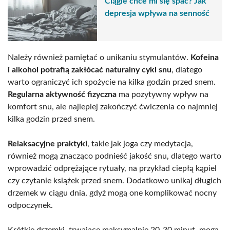
Ciągle chce mi się spać? Jak
depresja wpływa na senność
Należy również pamiętać o unikaniu stymulantów.
Kofeina
i alkohol potrafią zakłócać naturalny cykl snu
, dlatego
warto ograniczyć ich spożycie na kilka godzin przed snem.
Regularna aktywność fizyczna
ma pozytywny wpływ na
komfort snu, ale najlepiej zakończyć ćwiczenia co najmniej
kilka godzin przed snem.
Relaksacyjne praktyki
, takie jak joga czy medytacja,
również mogą znacząco podnieść jakość snu, dlatego warto
wprowadzić odprężające rytuały, na przykład ciepłą kąpiel
czy czytanie książek przed snem. Dodatkowo unikaj długich
drzemek w ciągu dnia, gdyż mogą one komplikować nocny
odpoczynek.
Krótkie drzemki, trwające maksymalnie 20-30 minut, mogą