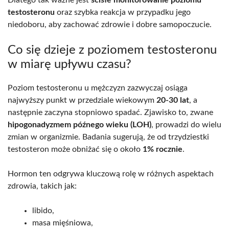
Dlatego tak ważne jest
ścisłe monitorowanie poziomu
testosteronu
oraz szybka reakcja w przypadku jego
niedoboru, aby zachować zdrowie i dobre samopoczucie.
Co się dzieje z poziomem testosteronu
w miarę upływu czasu?
Poziom testosteronu u mężczyzn zazwyczaj osiąga
najwyższy punkt w przedziale wiekowym
20-30 lat
, a
następnie zaczyna stopniowo spadać. Zjawisko to, zwane
hipogonadyzmem późnego wieku (LOH)
, prowadzi do wielu
zmian w organizmie. Badania sugerują, że od trzydziestki
testosteron może obniżać się o około
1% rocznie
.
Hormon ten odgrywa kluczową rolę w różnych aspektach
zdrowia, takich jak:
libido,
masa mięśniowa,