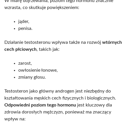
W miarę dojrzewania, poziom tego hormonu znacznie
wzrasta, co skutkuje powiększeniem:
jąder,
penisa.
Działanie testosteronu wpływa także na rozwój
wtórnych
cech płciowych
, takich jak:
zarost,
owłosienie łonowe,
zmiany głosu.
Testosteron jako główny androgen jest niezbędny do
kształtowania męskich cech fizycznych i biologicznych.
Odpowiedni poziom tego hormonu
jest kluczowy dla
zdrowia dorosłych mężczyzn, ponieważ ma znaczący
wpływ na: