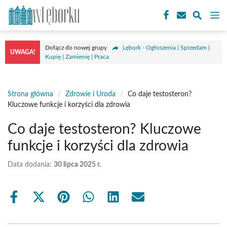
Przejdź
M
do
treści
Dołącz do nowej grupy
Lębork - Ogłoszenia | Sprzedam |
UWAGA!
Kupię | Zamienię | Praca
Strona główna
/
Zdrowie i Uroda
/
Co daje testosteron?
Kluczowe funkcje i korzyści dla zdrowia
Co daje testosteron? Kluczowe
funkcje i korzyści dla zdrowia
Data dodania:
30 lipca 2025 r.
Share
Share
Share
Share
Share
Share
on
on
on
on
on
on
Facebook
X
Pinterest
WhatsApp
LinkedIn
Email
(Twitter)