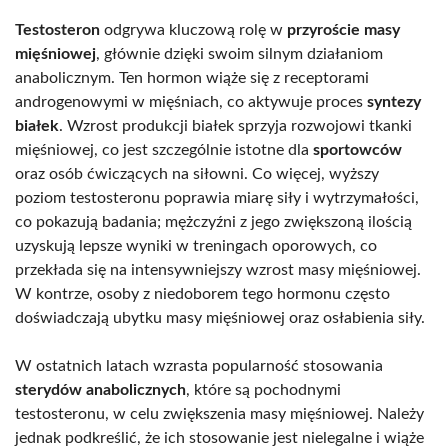
Testosteron
odgrywa kluczową rolę w
przyroście masy
mięśniowej
, głównie dzięki swoim silnym działaniom
anabolicznym. Ten hormon wiąże się z receptorami
androgenowymi w mięśniach, co aktywuje proces
syntezy
białek
. Wzrost produkcji białek sprzyja rozwojowi tkanki
mięśniowej, co jest szczególnie istotne dla
sportowców
oraz osób ćwiczących na siłowni. Co więcej, wyższy
poziom testosteronu poprawia miarę siły i wytrzymałości,
co pokazują badania; mężczyźni z jego zwiększoną ilością
uzyskują lepsze wyniki w treningach oporowych, co
przekłada się na intensywniejszy wzrost masy mięśniowej.
W kontrze, osoby z niedoborem tego hormonu często
doświadczają ubytku masy mięśniowej oraz osłabienia siły.
W ostatnich latach wzrasta popularność stosowania
sterydów anabolicznych
, które są pochodnymi
testosteronu, w celu zwiększenia masy mięśniowej. Należy
jednak podkreślić, że ich stosowanie jest nielegalne i wiąże