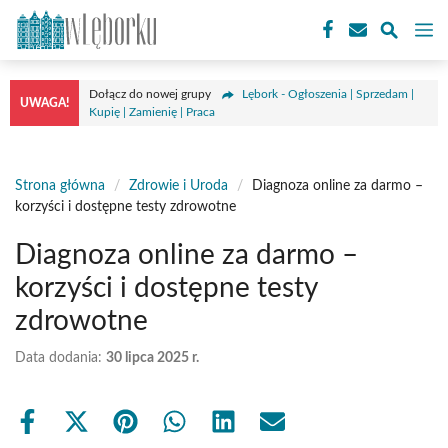
Przejdź
M
do
treści
Dołącz do nowej grupy
Lębork - Ogłoszenia | Sprzedam |
UWAGA!
Kupię | Zamienię | Praca
Strona główna
/
Zdrowie i Uroda
/
Diagnoza online za darmo –
korzyści i dostępne testy zdrowotne
Diagnoza online za darmo –
korzyści i dostępne testy
zdrowotne
Data dodania:
30 lipca 2025 r.
Share
Share
Share
Share
Share
Share
on
on
on
on
on
on