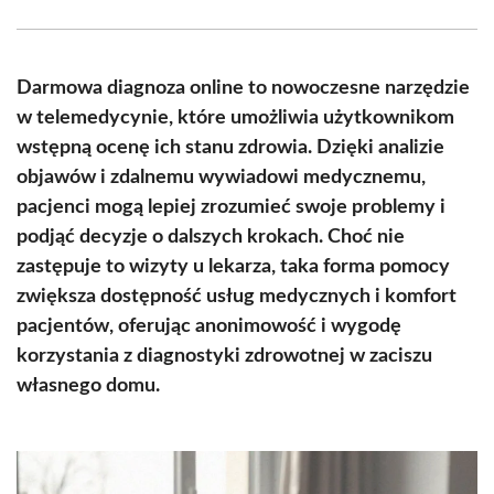
Facebook
X
Pinterest
WhatsApp
LinkedIn
Email
(Twitter)
Darmowa diagnoza online to nowoczesne narzędzie
w telemedycynie, które umożliwia użytkownikom
wstępną ocenę ich stanu zdrowia. Dzięki analizie
objawów i zdalnemu wywiadowi medycznemu,
pacjenci mogą lepiej zrozumieć swoje problemy i
podjąć decyzje o dalszych krokach. Choć nie
zastępuje to wizyty u lekarza, taka forma pomocy
zwiększa dostępność usług medycznych i komfort
pacjentów, oferując anonimowość i wygodę
korzystania z diagnostyki zdrowotnej w zaciszu
własnego domu.