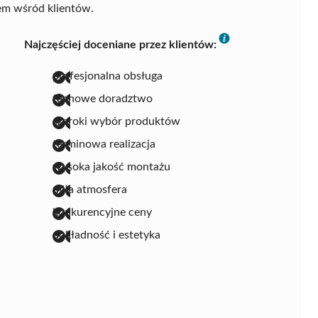
iem wśród klientów.
Najczęściej doceniane przez klientów:
profesjonalna obsługa
fachowe doradztwo
szeroki wybór produktów
terminowa realizacja
wysoka jakość montażu
miła atmosfera
konkurencyjne ceny
dokładność i estetyka