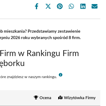
Share
Share
Share
Share
Share
Share
on
on
on
on
on
on
Facebook
X
Pinterest
WhatsApp
LinkedIn
Email
(Twitter)
ub mieszkania? Przedstawiamy zestawienie
rpniu 2026 roku wybranych spośród 8 firm.
Firm w Rankingu Firm
Lęborku
które znajdziesz w naszym rankingu.
Ocena
Wizytówka Firmy