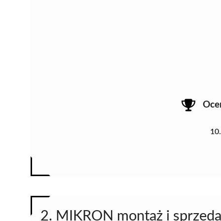
Oce
10
2. MIKRON montaż i sprzedaż