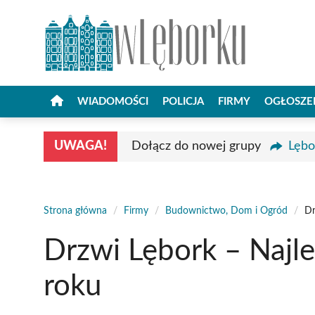
Przejdź
do
treści
WIADOMOŚCI
POLICJA
FIRMY
OGŁOSZE
UWAGA!
Dołącz do nowej grupy
Lębo
Strona główna
/
Firmy
/
Budownictwo, Dom i Ogród
/
Dr
Drzwi Lębork – Najl
roku