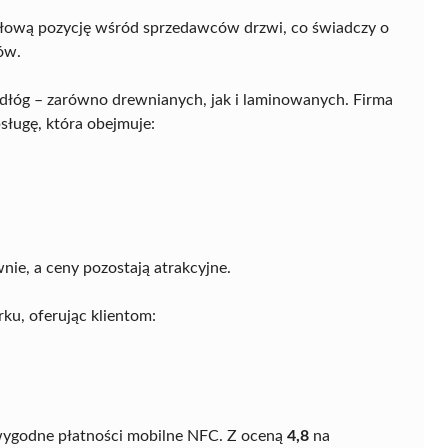
ołową pozycję wśród sprzedawców drzwi, co świadczy o
tów.
podłóg – zarówno drewnianych, jak i laminowanych. Firma
ługę, która obejmuje:
nie, a ceny pozostają atrakcyjne.
rku, oferując klientom:
wygodne płatności mobilne NFC. Z oceną
4,8
na