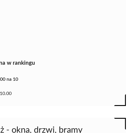
na w rankingu
.00 na 10
10.00
 - okna, drzwi, bramy