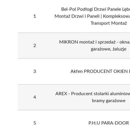
Bel-Pol Podłogi Drzwi Panele Lębo
1
Montaż Drzwi i Paneli | Kompleksow
Transport Montaż
MIKRON montaż i sprzedaż - okna,
2
garażowe, żaluzje
3
Akfen PRODUCENT OKIEN 
AREX - Producent stolarki aluminiow
4
bramy garażowe
5
P.H.U PARA-DOOR