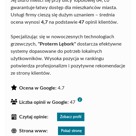
Jej biuro mieści się przy ulicy Topolowej 64, co
gwarantuje łatwy dostęp dla mieszkańców miasta.
Usługi firmy cieszą się dużym uznaniem – średnia
ocena wynosi
4,7
na podstawie
47
opinii klientów.
Specjalizując się w nowoczesnych technologiach
grzewczych,
"Proterm Lębork"
dostarcza efektywne
systemy dopasowane do potrzeb lokalnych
użytkowników. Wysoka pozycja w rankingu
potwierdza profesjonalizm i pozytywne rekomendacje
ze strony klientów.
Ocena w Google:
4.7
Liczba opinii w Google:
47
Czytaj opinie:
Zobacz profil
Strona www:
Pokaż stronę