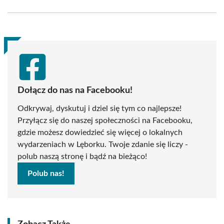
Facebook
X
Pinterest
WhatsApp
LinkedIn
Email
(Twitter)
Dołącz do nas na Facebooku!
Odkrywaj, dyskutuj i dziel się tym co najlepsze!
Przyłącz się do naszej społeczności na Facebooku,
gdzie możesz dowiedzieć się więcej o lokalnych
wydarzeniach w Lęborku. Twoje zdanie się liczy -
polub naszą stronę i bądź na bieżąco!
Polub nas!