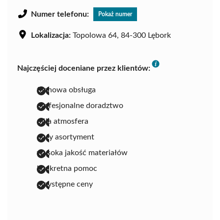
Numer telefonu:
Pokaż numer
Lokalizacja:
Topolowa 64, 84-300 Lębork
Najczęściej doceniane przez klientów:
fachowa obsługa
profesjonalne doradztwo
miła atmosfera
duży asortyment
wysoka jakość materiałów
konkretna pomoc
przystępne ceny