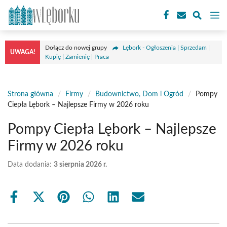
Przejdź
M
do
treści
Dołącz do nowej grupy
Lębork - Ogłoszenia | Sprzedam |
UWAGA!
Kupię | Zamienię | Praca
Strona główna
/
Firmy
/
Budownictwo, Dom i Ogród
/
Pompy
Ciepła Lębork – Najlepsze Firmy w 2026 roku
Pompy Ciepła Lębork – Najlepsze
Firmy w 2026 roku
Data dodania:
3 sierpnia 2026 r.
Share
Share
Share
Share
Share
Share
on
on
on
on
on
on
Facebook
X
Pinterest
WhatsApp
LinkedIn
Email
(Twitter)