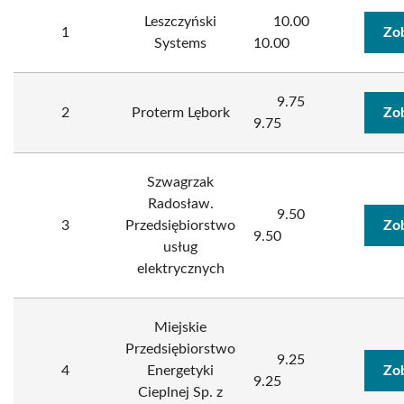
Leszczyński
10.00
1
Zo
Systems
10.00
9.75
2
Proterm Lębork
Zo
9.75
Szwagrzak
Radosław.
9.50
3
Przedsiębiorstwo
Zo
9.50
usług
elektrycznych
Miejskie
Przedsiębiorstwo
9.25
4
Energetyki
Zo
9.25
Cieplnej Sp. z