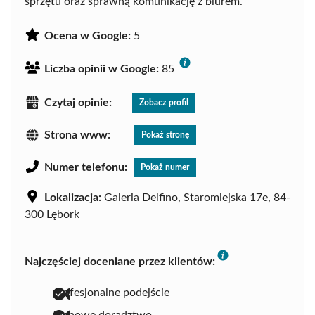
sprzętu oraz sprawną komunikację z biurem.
Ocena w Google:
5
Liczba opinii w Google:
85
Czytaj opinie:
Zobacz profil
Strona www:
Pokaż stronę
Numer telefonu:
Pokaż numer
Lokalizacja:
Galeria Delfino, Staromiejska 17e, 84-
300 Lębork
Najczęściej doceniane przez klientów:
profesjonalne podejście
fachowe doradztwo