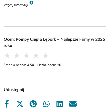
Więcej Informacji
Oceń: Pompy Ciepła Lębork – Najlepsze Firmy w 2026
roku
★
★
★
★
★
Średnia ocena:
4.54
Liczba ocen:
20
Udostępnij
Share
Share
Share
Share
Share
Share
on
on
on
on
on
on