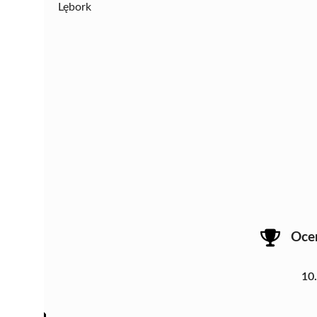
Lębork
Oce
10