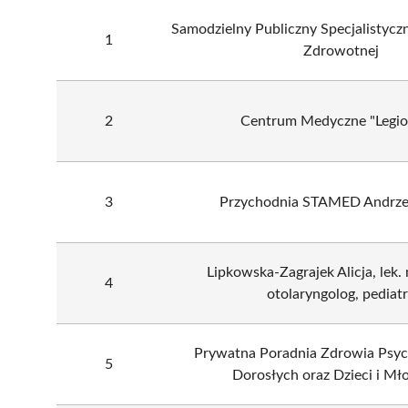
Samodzielny Publiczny Specjalistycz
1
Zdrowotnej
2
Centrum Medyczne "Legi
3
Przychodnia STAMED Andrzej
Lipkowska-Zagrajek Alicja, lek.
4
otolaryngolog, pediat
Prywatna Poradnia Zdrowia Psyc
5
Dorosłych oraz Dzieci i Mł