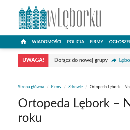
Przejdź
do
treści
WIADOMOŚCI
POLICJA
FIRMY
OGŁOSZE
UWAGA!
Dołącz do nowej grupy
Lębo
Strona główna
/
Firmy
/
Zdrowie
/
Ortopeda Lębork – Naj
Ortopeda Lębork – N
roku