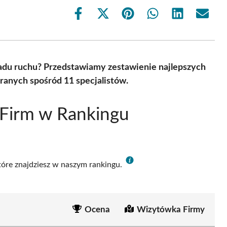
Share
Share
Share
Share
Share
Share
on
on
on
on
on
on
Facebook
X
Pinterest
WhatsApp
LinkedIn
Email
(Twitter)
ładu ruchu? Przedstawiamy zestawienie najlepszych
anych spośród 11 specjalistów.
 Firm w Rankingu
które znajdziesz w naszym rankingu.
Ocena
Wizytówka Firmy