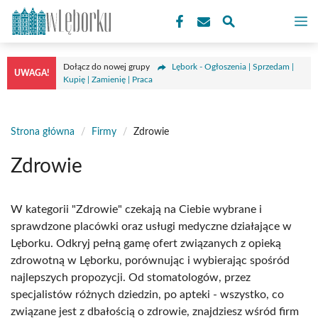
Przejdź
M
do
treści
Dołącz do nowej grupy
Lębork - Ogłoszenia | Sprzedam |
UWAGA!
Kupię | Zamienię | Praca
Strona główna
/
Firmy
/
Zdrowie
Zdrowie
W kategorii "Zdrowie" czekają na Ciebie wybrane i
sprawdzone placówki oraz usługi medyczne działające w
Lęborku. Odkryj pełną gamę ofert związanych z opieką
zdrowotną w Lęborku, porównując i wybierając spośród
najlepszych propozycji. Od stomatologów, przez
specjalistów różnych dziedzin, po apteki - wszystko, co
związane jest z dbałością o zdrowie, znajdziesz wśród firm