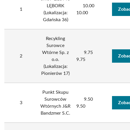
LĘBORK
10.00
1
Zobac
(Lokalizacja:
10.00
Gdańska 36)
Recykling
Surowce
Wtórne Sp. z
9.75
2
Zobac
o.o.
9.75
(Lokalizacja:
Pionierów 17)
Punkt Skupu
Surowców
9.50
3
Zobac
Wtórnych J&R
9.50
Bandzmer S.C.