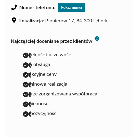
Numer telefonu:
Pokaż numer
Lokalizacja:
Pionierów 17, 84-300 Lębork
Najczęściej doceniane przez klientów:
rzetelność i uczciwość
miła obsługa
atrakcyjne ceny
terminowa realizacja
dobrze zorganizowana współpraca
sumienność
dyspozycyjność