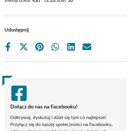
Średnia ocena:
4.81
Liczba ocen:
20
Udostępnij
Share
Share
Share
Share
Share
Share
on
on
on
on
on
on
Facebook
X
Pinterest
WhatsApp
LinkedIn
Email
(Twitter)
Dołącz do nas na Facebooku!
Odkrywaj, dyskutuj i dziel się tym co najlepsze!
Przyłącz się do naszej społeczności na Facebooku,