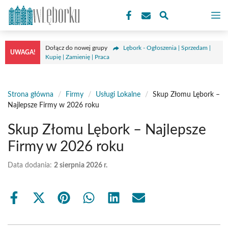
Przejdź
M
do
treści
Dołącz do nowej grupy
Lębork - Ogłoszenia | Sprzedam |
UWAGA!
Kupię | Zamienię | Praca
Strona główna
/
Firmy
/
Usługi Lokalne
/
Skup Złomu Lębork –
Najlepsze Firmy w 2026 roku
Skup Złomu Lębork – Najlepsze
Firmy w 2026 roku
Data dodania:
2 sierpnia 2026 r.
Share
Share
Share
Share
Share
Share
on
on
on
on
on
on
Facebook
X
Pinterest
WhatsApp
LinkedIn
Email
(Twitter)