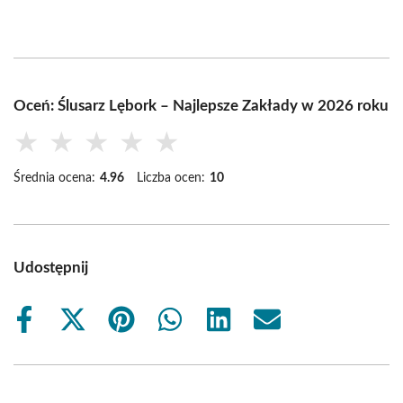
Oceń: Ślusarz Lębork – Najlepsze Zakłady w 2026 roku
★
★
★
★
★
Średnia ocena:
4.96
Liczba ocen:
10
Udostępnij
Share
Share
Share
Share
Share
Share
on
on
on
on
on
on
Facebook
X
Pinterest
WhatsApp
LinkedIn
Email
(Twitter)