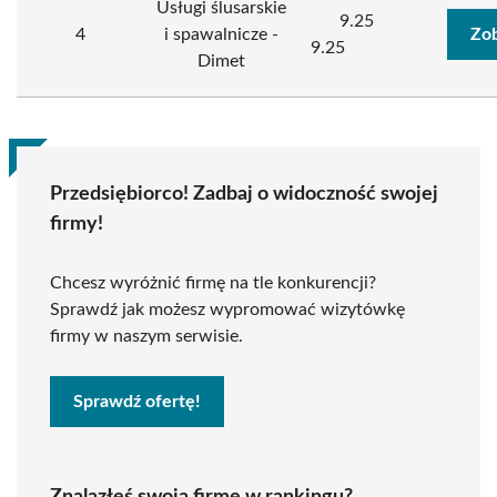
Usługi ślusarskie
9.25
4
i spawalnicze -
Zob
9.25
Dimet
Przedsiębiorco! Zadbaj o widoczność swojej
firmy!
Chcesz wyróżnić firmę na tle konkurencji?
Sprawdź jak możesz wypromować wizytówkę
firmy w naszym serwisie.
Sprawdź ofertę!