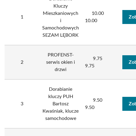
Kluczy
Mieszkaniowych
10.00
1
Zob
i
10.00
Samochodowych
SEZAM LĘBORK
PROFENST-
9.75
2
serwis okien i
Zob
9.75
drzwi
Dorabianie
kluczy PUH
9.50
3
Bartosz
Zob
9.50
Kwaśniak, klucze
samochodowe