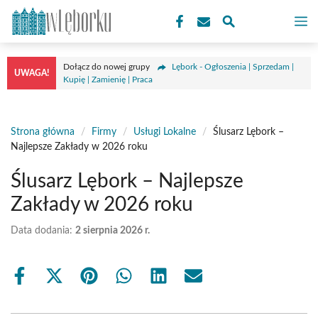
Przejdź
M
do
treści
Dołącz do nowej grupy
Lębork - Ogłoszenia | Sprzedam |
UWAGA!
Kupię | Zamienię | Praca
Strona główna
/
Firmy
/
Usługi Lokalne
/
Ślusarz Lębork –
Najlepsze Zakłady w 2026 roku
Ślusarz Lębork – Najlepsze
Zakłady w 2026 roku
Data dodania:
2 sierpnia 2026 r.
Share
Share
Share
Share
Share
Share
on
on
on
on
on
on
Facebook
X
Pinterest
WhatsApp
LinkedIn
Email
(Twitter)