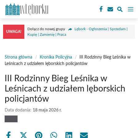
Przejdź
M
do
treści
Dołącz do nowej grupy
Lębork - Ogłoszenia | Sprzedam |
UWAGA!
Kupię | Zamienię | Praca
Strona główna
/
Kronika Policyjna
/
III Rodzinny Bieg Leśnika w
Leśnicach z udziałem lęborskich policjantów
III Rodzinny Bieg Leśnika w
Leśnicach z udziałem lęborskich
policjantów
Data dodania:
18 maja 2026 r.
Share
Share
Share
Share
Share
Share