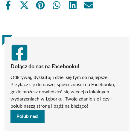
Share
Share
Share
Share
Share
Share
on
on
on
on
on
on
Facebook
X
Pinterest
WhatsApp
LinkedIn
Email
(Twitter)
Dołącz do nas na Facebooku!
Odkrywaj, dyskutuj i dziel się tym co najlepsze!
Przyłącz się do naszej społeczności na Facebooku,
gdzie możesz dowiedzieć się więcej o lokalnych
wydarzeniach w Lęborku. Twoje zdanie się liczy -
polub naszą stronę i bądź na bieżąco!
Polub nas!