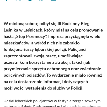
on
on
on
on
on
on
Facebook
X
Pinterest
WhatsApp
LinkedIn
Email
(Twitter)
W minioną sobotę odbył się III Rodzinny Bieg
Leśnika w Leśnicach, który miał na celu promowanie
hasła „Stop Przemocy”. Impreza przyciągnęła wielu
mieszkańców, a wśród nich nie zabrakło
funkcjonariuszy lęborskiej policji. Policjanci
zaprezentowali swoją pracę, umożliwiając
uczestnikom korzystanie z atrakcji, takich jak
przymierzanie sprzętu ochronnego oraz zwiedzanie
policyjnych pojazdów. To wydarzenie miało również
na celu dostarczenie informacji dotyczących
możliwości wstąpienia do służby w Policji.
Udział lęborskich policjantów w festynie zorganizowanym
na terenie Szkoły Podstawowej w Leśnicach był doskonałą