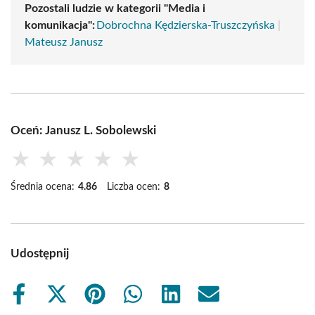
Pozostali ludzie w kategorii "Media i
komunikacja":
Dobrochna Kędzierska-Truszczyńska
|
Mateusz Janusz
Oceń: Janusz L. Sobolewski
★
★
★
★
★
Średnia ocena:
4.86
Liczba ocen:
8
Udostępnij
Share
Share
Share
Share
Share
Share
on
on
on
on
on
on