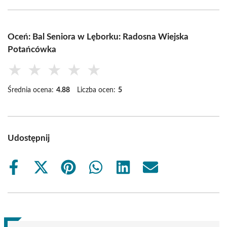
Oceń: Bal Seniora w Lęborku: Radosna Wiejska
Potańcówka
★
★
★
★
★
Średnia ocena:
4.88
Liczba ocen:
5
Udostępnij
Share
Share
Share
Share
Share
Share
on
on
on
on
on
on
Facebook
X
Pinterest
WhatsApp
LinkedIn
Email
(Twitter)