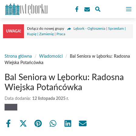
Przejdź
M
do
treści
Dołącz do nowej grupy
Lębork - Ogłoszenia | Sprzedam |
UWAGA!
Kupię | Zamienię | Praca
Strona główna
/
Wiadomości
/
Bal Seniora w Lęborku: Radosna
Wiejska Potańcówka
Bal Seniora w Lęborku: Radosna
Wiejska Potańcówka
Data dodania:
12 listopada 2025 r.
Share
Share
Share
Share
Share
Share
on
on
on
on
on
on
Facebook
X
Pinterest
WhatsApp
LinkedIn
Email