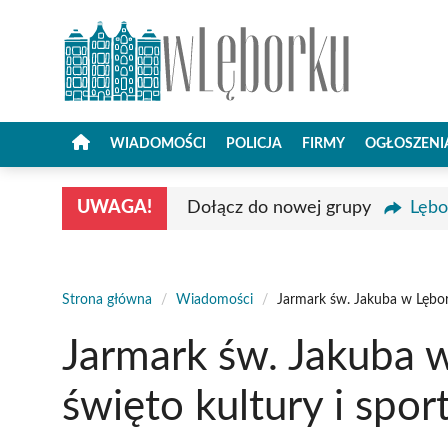
Przejdź
do
treści
WIADOMOŚCI
POLICJA
FIRMY
OGŁOSZENI
UWAGA!
Dołącz do nowej grupy
Lębo
Strona główna
/
Wiadomości
/
Jarmark św. Jakuba w Lębork
Jarmark św. Jakuba w
święto kultury i spor