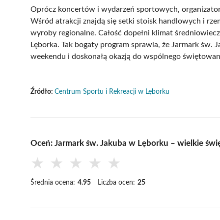
Oprócz koncertów i wydarzeń sportowych, organizatorzy
Wśród atrakcji znajdą się setki stoisk handlowych i rz
wyroby regionalne. Całość dopełni klimat średniowie
Lęborka. Tak bogaty program sprawia, że Jarmark św. 
weekendu i doskonałą okazją do wspólnego świętowania
Źródło:
Centrum Sportu i Rekreacji w Lęborku
Oceń: Jarmark św. Jakuba w Lęborku – wielkie świę
★
★
★
★
★
Średnia ocena:
4.95
Liczba ocen:
25