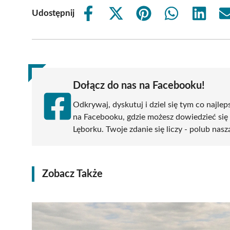
Udostępnij
Share
Share
Share
Share
Share
on
on
on
on
on
Facebook
X
Pinterest
WhatsApp
LinkedIn
(Twitter)
Dołącz do nas na Facebooku!
Odkrywaj, dyskutuj i dziel się tym co najlep
na Facebooku, gdzie możesz dowiedzieć się
Lęborku. Twoje zdanie się liczy - polub nasz
Zobacz Także