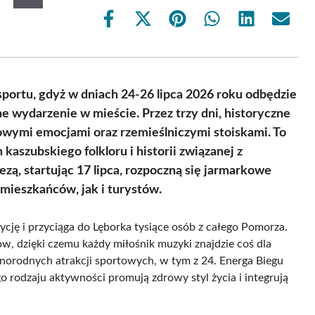
Share
Share
Share
Share
Share
Share
on
on
on
on
on
on
Facebook
X
Pinterest
WhatsApp
LinkedIn
Email
(Twitter)
 sportu, gdyż w dniach 24-26 lipca 2026 roku odbędzie
ne wydarzenie w mieście. Przez trzy dni, historyczne
owymi emocjami oraz rzemieślniczymi stoiskami. To
aszubskiego folkloru i historii związanej z
zą, startując 17 lipca, rozpoczną się jarmarkowe
 mieszkańców, jak i turystów.
ycję i przyciąga do Lęborka tysiące osób z całego Pomorza.
, dzięki czemu każdy miłośnik muzyki znajdzie coś dla
óżnorodnych atrakcji sportowych, w tym z 24. Energa Biegu
go rodzaju aktywności promują zdrowy styl życia i integrują