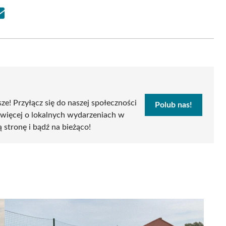
Share
on
Email
sze! Przyłącz się do naszej społeczności
Polub nas!
 więcej o lokalnych wydarzeniach w
ą stronę i bądź na bieżąco!