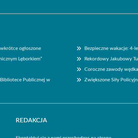
 wkrótce ogłoszone
Bezpieczne wakacje: 4-le
micznym Lęborkiem”
Rekordowy Jakubowy Tur
Coroczne zawody wędkar
 Bibliotece Publicznej w
Zwiększone Siły Policyjn
REDAKCJA
Skontaktuj się z nami przechodząc na stronę