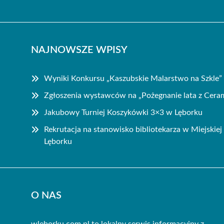
NAJNOWSZE WPISY
Wyniki Konkursu „Kaszubskie Malarstwo na Szkle”
Zgłoszenia wystawców na „Pożegnanie lata z Cera
Jakubowy Turniej Koszykówki 3×3 w Lęborku
Rekrutacja na stanowisko bibliotekarza w Miejskiej
Lęborku
O NAS
wleborku.com.pl to lokalny serwis informacyjny z