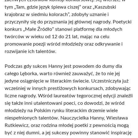
tym „Tam, gdzie język śpiewa ciszej” oraz „Kaszubski
krajobraz w siedmiu kolorach”, zdobyły uznanie i
przyczyniły się do przyznania jej głównej nagrody. Poetycki
konkurs „Małe Źródło” stanowi platformę dla młodych
twórców w wieku od 12 do 21 lat, mając na celu
promowanie poezji wśród młodzieży oraz odkrywanie i
rozwijanie ich talentów.
Podczas gdy sukces Hanny jest powodem do dumy dla
całego Lęborka, warto również zauważyć, że to nie jej
jedyne osiągnięcie w literackim świecie. Uczestniczyła już
wcześniej w innych prestiżowych konkursach, zdobywając
liczne nagrody. Wśród laureatów tegorocznej edycji znaleźli
się także inni utalentowani poeci, co dowodzi, że wśród
młodzieży na Polskim rynku literackim drzemie wiele
niespełnionych talentów. Nauczycielka Hanny, Wiesława
Rutkiewicz, oraz rodzina młodej poetki z pewnością mogą
być z niej dumni, a jej sukcesy powinny stanowić inspirację