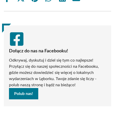
on
on
on
on
on
on
Facebook
X
Pinterest
WhatsApp
LinkedIn
Email
(Twitter)
Dołącz do nas na Facebooku!
Odkrywaj, dyskutuj i dziel się tym co najlepsze!
Przyłącz się do naszej społeczności na Facebooku,
gdzie możesz dowiedzieć się więcej o lokalnych
wydarzeniach w Lęborku. Twoje zdanie się liczy -
polub naszą stronę i bądź na bieżąco!
Polub nas!