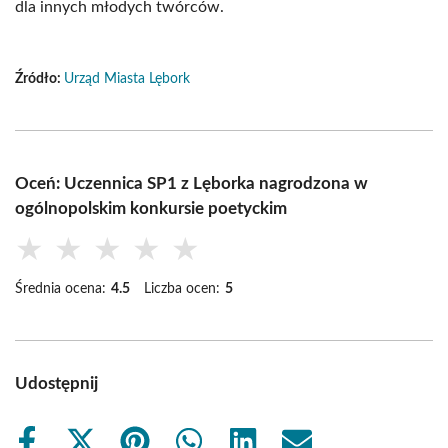
dla innych młodych twórców.
Źródło:
Urząd Miasta Lębork
Oceń: Uczennica SP1 z Lęborka nagrodzona w
ogólnopolskim konkursie poetyckim
★
★
★
★
★
Średnia ocena:
4.5
Liczba ocen:
5
Udostępnij
Share
Share
Share
Share
Share
Share