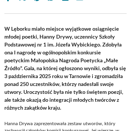
on
on
on
on
on
on
Facebook
X
Pinterest
WhatsApp
LinkedIn
Email
(Twitter)
W Lęborku miało miejsce wyjątkowe osiągnięcie
młodej poetki, Hanny Drywy, uczennicy Szkoły
Podstawowej nr 1 im. Józefa Wybickiego. Zdobyła
ona I nagrodę w ogólnopolskim konkursie
poetyckim Małopolska Nagroda Poetycka „Małe
Źródło”. Gala, na której ogłoszono wyniki, odbyła się
3 października 2025 roku w Tarnowie i zgromadziła
ponad 250 uczestników, którzy nadesłali swoje
utwory. Uroczystość była nie tylko świętem poezji,
ale także okazją do integracji młodych twórców z
różnych zakątków kraju.
Hanna Drywa zaprezentowała zestaw utworów, który
zachwycił członków komisji konkursowej. Jej wiersze, w