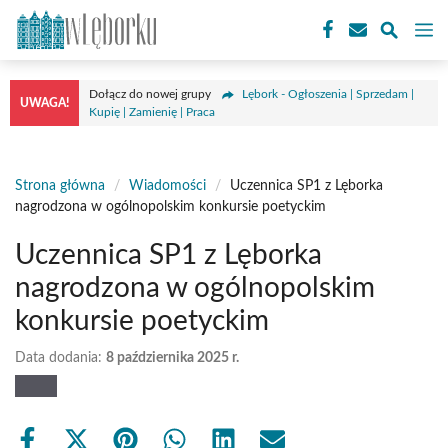
Przejdź
M
do
treści
Dołącz do nowej grupy
Lębork - Ogłoszenia | Sprzedam |
UWAGA!
Kupię | Zamienię | Praca
Strona główna
/
Wiadomości
/
Uczennica SP1 z Lęborka
nagrodzona w ogólnopolskim konkursie poetyckim
Uczennica SP1 z Lęborka
nagrodzona w ogólnopolskim
konkursie poetyckim
Data dodania:
8 października 2025 r.
Share
Share
Share
Share
Share
Share