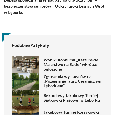
Debata społeczna na temat
XIV Rajd „Pocztylion” –
bezpieczeństwa seniorów
Odkryj uroki Leśnych Wrót
w Lęborku
Podobne Artykuły
Wyniki Konkursu „Kaszubskie
Malarstwo na Szkle” wkrótce
ogłoszone
Zgłoszenia wystawców na
„Pożegnanie lata z Ceramicznym
Lęborkiem”
Rekordowy Jakubowy Turniej
Siatkówki Plażowej w Lęborku
Jakubowy Turniej Koszykówki