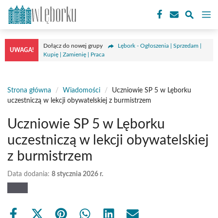
Przejdź
M
do
treści
Dołącz do nowej grupy
Lębork - Ogłoszenia | Sprzedam |
UWAGA!
Kupię | Zamienię | Praca
Strona główna
/
Wiadomości
/
Uczniowie SP 5 w Lęborku
uczestniczą w lekcji obywatelskiej z burmistrzem
Uczniowie SP 5 w Lęborku
uczestniczą w lekcji obywatelskiej
z burmistrzem
Data dodania:
8 stycznia 2026 r.
Share
Share
Share
Share
Share
Share