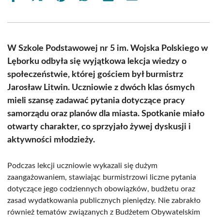
on
on
on
on
on
on
Facebook
X
Pinterest
WhatsApp
LinkedIn
Email
(Twitter)
W Szkole Podstawowej nr 5 im. Wojska Polskiego w
Lęborku odbyła się wyjątkowa lekcja wiedzy o
społeczeństwie, której gościem był burmistrz
Jarosław Litwin. Uczniowie z dwóch klas ósmych
mieli szansę zadawać pytania dotyczące pracy
samorządu oraz planów dla miasta. Spotkanie miało
otwarty charakter, co sprzyjało żywej dyskusji i
aktywności młodzieży.
Podczas lekcji uczniowie wykazali się dużym
zaangażowaniem, stawiając burmistrzowi liczne pytania
dotyczące jego codziennych obowiązków, budżetu oraz
zasad wydatkowania publicznych pieniędzy. Nie zabrakło
również tematów związanych z Budżetem Obywatelskim