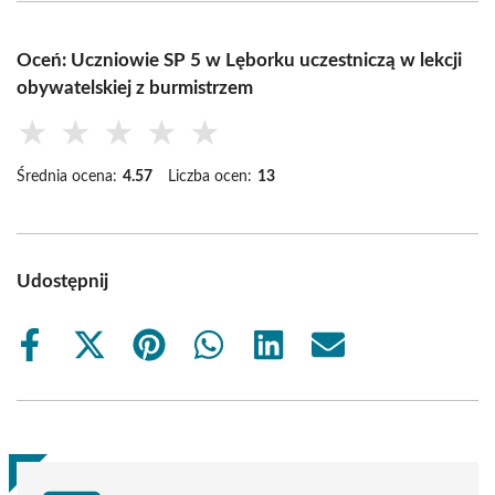
Oceń: Uczniowie SP 5 w Lęborku uczestniczą w lekcji
obywatelskiej z burmistrzem
★
★
★
★
★
Średnia ocena:
4.57
Liczba ocen:
13
Udostępnij
Share
Share
Share
Share
Share
Share
on
on
on
on
on
on
Facebook
X
Pinterest
WhatsApp
LinkedIn
Email
(Twitter)