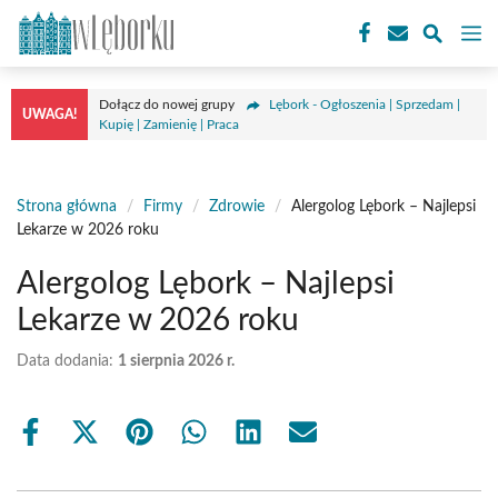
Przejdź
M
do
treści
Dołącz do nowej grupy
Lębork - Ogłoszenia | Sprzedam |
UWAGA!
Kupię | Zamienię | Praca
Strona główna
/
Firmy
/
Zdrowie
/
Alergolog Lębork – Najlepsi
Lekarze w 2026 roku
Alergolog Lębork – Najlepsi
Lekarze w 2026 roku
Data dodania:
1 sierpnia 2026 r.
Share
Share
Share
Share
Share
Share
on
on
on
on
on
on
Facebook
X
Pinterest
WhatsApp
LinkedIn
Email
(Twitter)