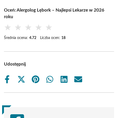
Oceń: Alergolog Lębork – Najlepsi Lekarze w 2026
roku
★
★
★
★
★
Średnia ocena:
4.72
Liczba ocen:
18
Udostępnij
Share
Share
Share
Share
Share
Share
on
on
on
on
on
on
Facebook
X
Pinterest
WhatsApp
LinkedIn
Email
(Twitter)