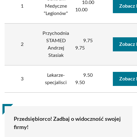
10.00
1
Medyczne
Zobacz 
10.00
"Legionów"
Przychodnia
STAMED
9.75
2
Zobacz 
Andrzej
9.75
Stasiak
Lekarze-
9.50
3
Zobacz 
specjalisci
9.50
Przedsiębiorco! Zadbaj o widoczność swojej
firmy!