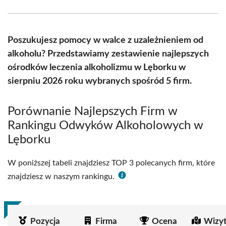
Facebook
X
Pinterest
WhatsApp
LinkedIn
Email
(Twitter)
Poszukujesz pomocy w walce z uzależnieniem od
alkoholu? Przedstawiamy zestawienie najlepszych
ośrodków leczenia alkoholizmu w Lęborku w
sierpniu 2026 roku wybranych spośród 5 firm.
Porównanie Najlepszych Firm w
Rankingu Odwyków Alkoholowych w
Lęborku
W poniższej tabeli znajdziesz TOP 3 polecanych firm, które
znajdziesz w naszym rankingu.
Pozycja
Firma
Ocena
Wizy