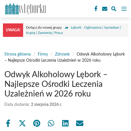
Przejdź
M
do
treści
Dołącz do nowej grupy
Lębork - Ogłoszenia | Sprzedam |
UWAGA!
Kupię | Zamienię | Praca
Strona główna
/
Firmy
/
Zdrowie
/
Odwyk Alkoholowy Lębork
– Najlepsze Ośrodki Leczenia Uzależnień w 2026 roku
Odwyk Alkoholowy Lębork –
Najlepsze Ośrodki Leczenia
Uzależnień w 2026 roku
Data dodania:
2 sierpnia 2026 r.
Share
Share
Share
Share
Share
Share
on
on
on
on
on
on