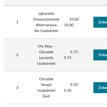
Lęborskie
Stowarzyszenie
10.00
1
Zoba
Alternatywa
10.00
dla Uzależnień
My Way -
Ośrodek
9.75
2
Zoba
Leczenia
9.75
Uzależnień
Ośrodek
Terapii
9.50
3
Zoba
Uzależnień
9.50
Świt