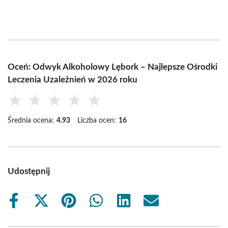
Oceń: Odwyk Alkoholowy Lębork – Najlepsze Ośrodki
Leczenia Uzależnień w 2026 roku
★
★
★
★
★
Średnia ocena:
4.93
Liczba ocen:
16
Udostępnij
Share
Share
Share
Share
Share
Share
on
on
on
on
on
on
Facebook
X
Pinterest
WhatsApp
LinkedIn
Email